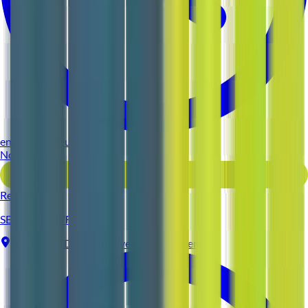
environ 11 heures
Nouveau
Voir l'offre
Reso 44
SERVEUR (H/F)
Nantes
CDI
Tous niveaux d'expérience