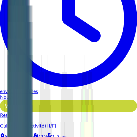
environ 10 heures
Nouveau
Voir l'offre
Reso 44
Cuisinier Collectivité (H/F)
Saint-Nazaire
CDI
1-2 ans