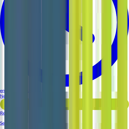
environ 11 heures
Nouveau
Voir l'offre
Reso 44
Serveur (H/F)