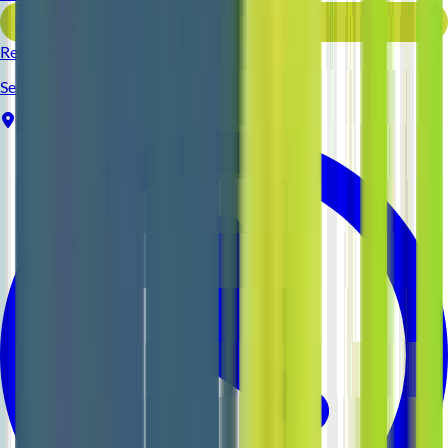
Voir l'offre
Reso 44
Serveur (H/F)
Pornichet
Intérim
1-2 ans