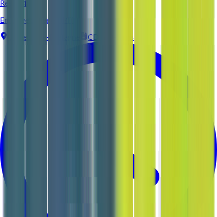
Reso 44
Employé d'étage (H/F)
Vigneux-de-Bretagne
CDI
3-5 ans