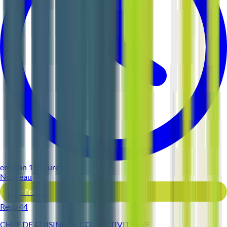
environ 11 heures
Nouveau
Voir l'offre
Reso 44
CHEF DE CUISINE DE COLLECTIVITE H/F