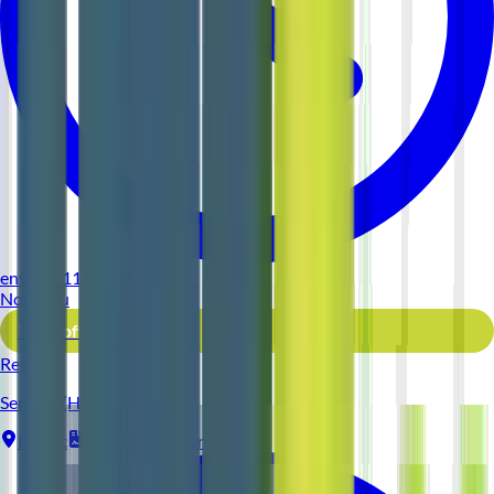
environ 11 heures
Nouveau
Voir l'offre
Reso 44
Serveur (H/F)
Pornic
Intérim
1-2 ans