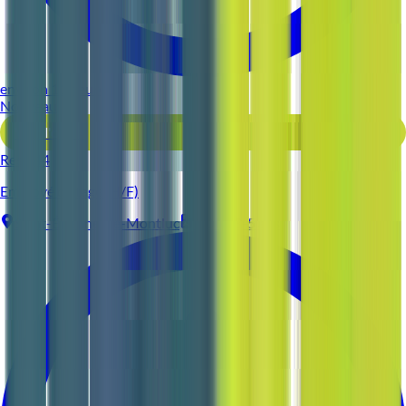
environ 11 heures
Nouveau
Voir l'offre
Reso 44
Employé d'étage (H/F)
Saint-Étienne-de-Montluc
CDI
3-5 ans