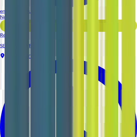
environ 11 heures
Nouveau
Voir l'offre
Reso 44
SERVEUR (H/F)
Nantes
CDI
1-2 ans