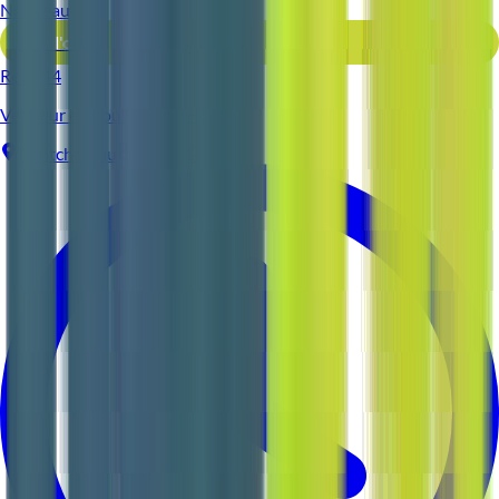
Nouveau
Voir l'offre
Reso 44
Vendeur en boulangerie H/F
Pontchâteau
CDI
1-2 ans