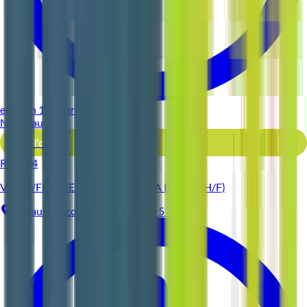
environ 11 heures
Nouveau
Voir l'offre
Reso 44
VALET/FEMME DE CHAMBRE LA BAULE (H/F)
La Baule-Escoublac
CDD
3-5 ans