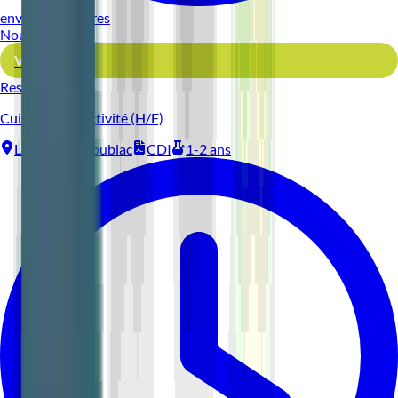
environ 10 heures
Nouveau
Voir l'offre
Reso 44
Cuisinier Collectivité (H/F)
La Baule-Escoublac
CDI
1-2 ans