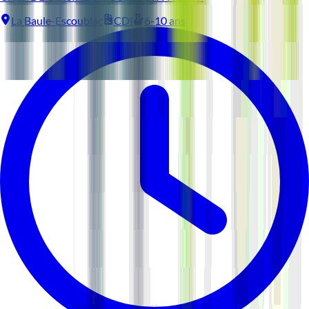
La Baule-Escoublac
CDI
6-10 ans