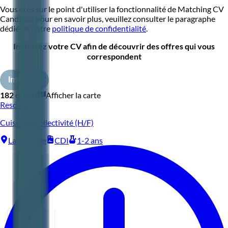
Vous êtes sur le point d'utiliser la fonctionnalité de Matching CV
Candidat, pour en savoir plus, veuillez consulter le paragraphe
dédié de notre
politique de confidentialité
.
Importez votre CV afin de découvrir des offres qui vous
correspondent
Importer
182 offres
Afficher la carte
Reso 44
Cuisinier Collectivité (H/F)
La Turballe
CDI
1-2 ans