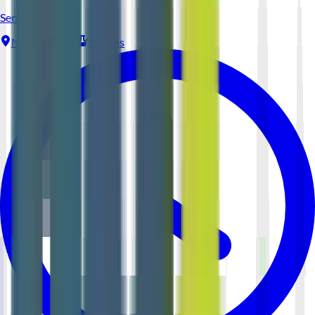
Serveur (H/F)
Nantes
CDI
1-2 ans