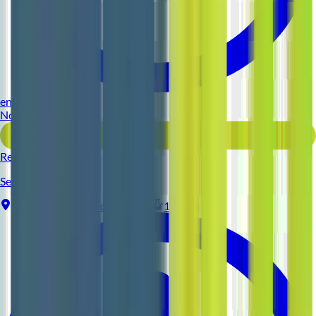
environ 11 heures
Nouveau
Voir l'offre
Reso 44
Serveur (H/F)
La Baule-Escoublac
Intérim
1-2 ans