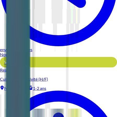
environ 10 heures
Nouveau
Voir l'offre
Reso 44
Cuisinier Collectivité (H/F)
Nantes
CDI
1-2 ans