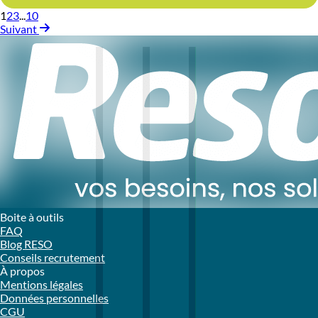
1
2
3
...
10
Suivant
Boite à outils
FAQ
Blog RESO
Conseils recrutement
À propos
Mentions légales
Données personnelles
CGU