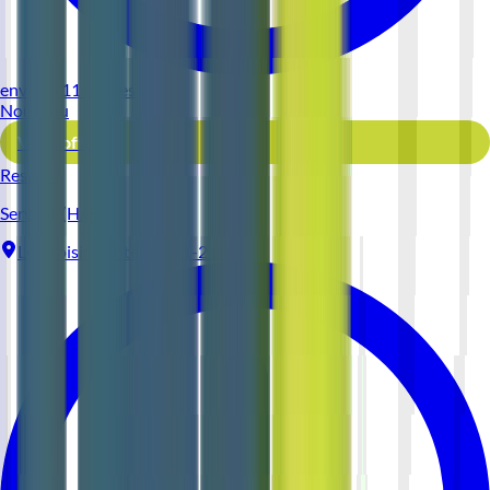
environ 11 heures
Nouveau
Voir l'offre
Reso 44
Serveur (H/F)
Le Croisic
Intérim
1-2 ans