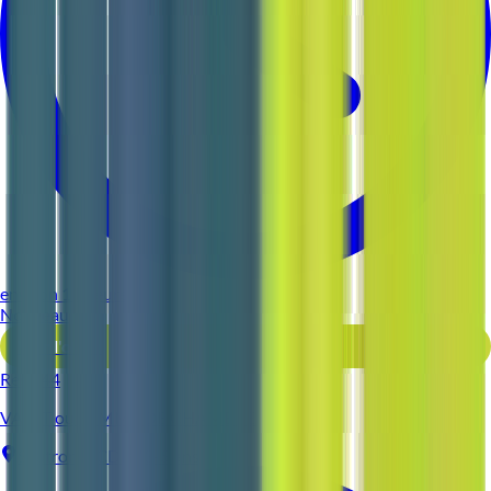
environ 11 heures
Nouveau
Voir l'offre
Reso 44
VALET ou FEMME DE CHAMBRE
Sautron
CDI
3-5 ans