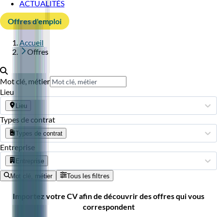
ACTUALITÉS
Offres d'emploi
Accueil
Offres
Mot clé, métier
Lieu
Lieu
Types de contrat
Types de contrat
Entreprise
Entreprise
Tous les filtres
Mot clé, métier
Importez votre CV afin de découvrir des offres qui vous
correspondent