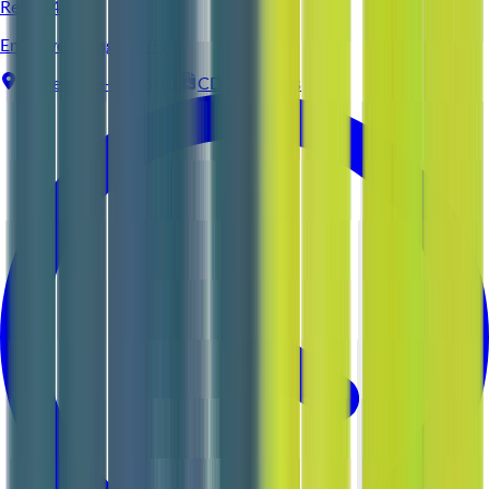
Reso 44
Employé d'étage (H/F)
Vigneux-de-Bretagne
CDI
3-5 ans