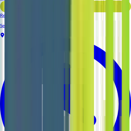
Voir l'offre
Reso 44
Serveur (H/F)
Pornichet
Intérim
1-2 ans