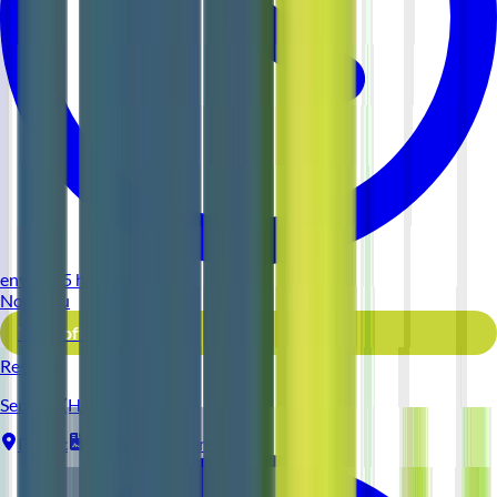
environ 5 heures
Nouveau
Voir l'offre
Reso 44
Serveur (H/F)
Pornic
Intérim
1-2 ans