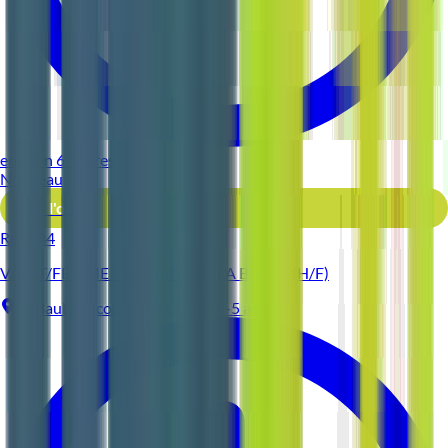
environ 6 heures
Nouveau
Voir l'offre
Reso 44
VALET/FEMME DE CHAMBRE LA BAULE (H/F)
La Baule-Escoublac
CDD
3-5 ans