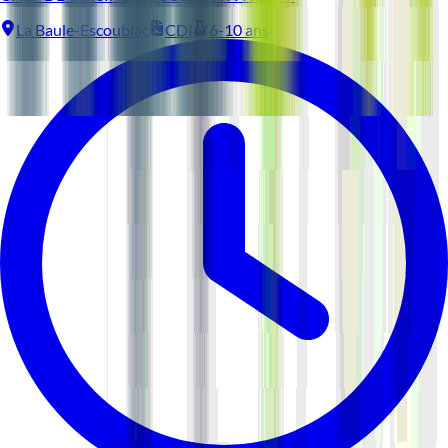
La Baule-Escoublac
CDI
6-10 ans