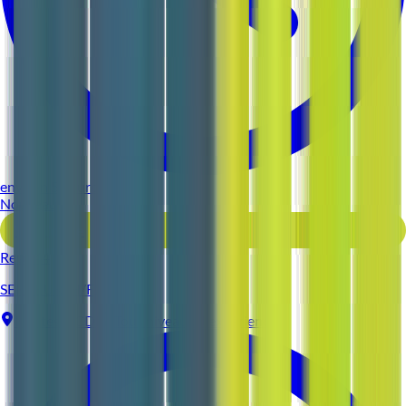
environ 5 heures
Nouveau
Voir l'offre
Reso 44
SERVEUR (H/F)
Nantes
CDI
Tous niveaux d'expérience