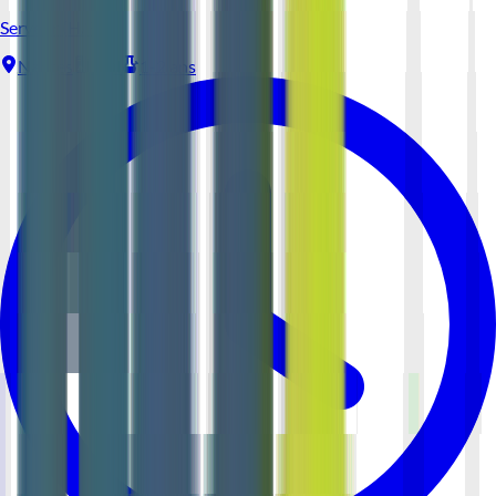
Serveur (H/F)
Nantes
CDI
1-2 ans