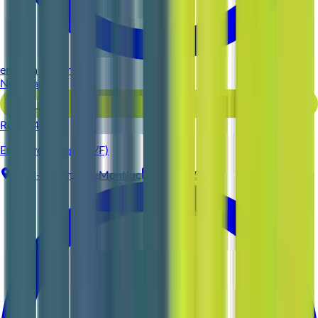
environ 5 heures
Nouveau
Voir l'offre
Reso 44
Employé d'étage (H/F)
Saint-Étienne-de-Montluc
CDI
3-5 ans