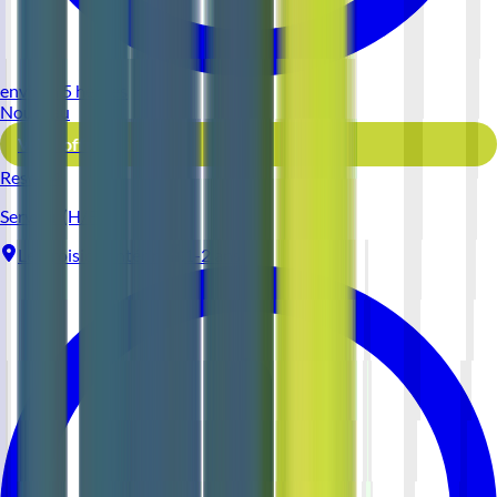
environ 5 heures
Nouveau
Voir l'offre
Reso 44
Serveur (H/F)
Le Croisic
Intérim
1-2 ans