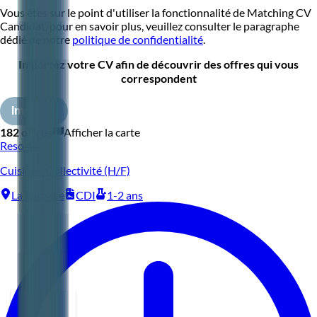
Vous êtes sur le point d'utiliser la fonctionnalité de Matching CV
Candidat, pour en savoir plus, veuillez consulter le paragraphe
dédié de notre
politique de confidentialité
.
Importez votre CV afin de découvrir des offres qui vous
correspondent
Importer
182 offres
Afficher la carte
Reso 44
Cuisinier Collectivité (H/F)
La Turballe
CDI
1-2 ans