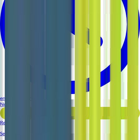
environ 5 heures
Nouveau
Voir l'offre
Reso 44
Serveur (H/F)