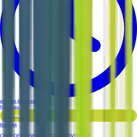
environ 6 heures
Nouveau
Voir l'offre
Reso 44
CHEF DE CUISINE DE COLLECTIVITE H/F