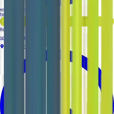
environ 5 heures
Nouveau
Voir l'offre
Reso 44
SERVEUR (H/F)
Nantes
CDI
1-2 ans