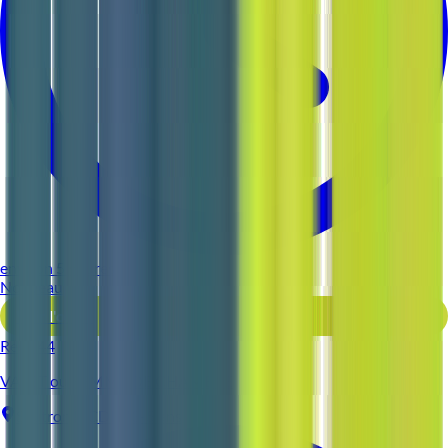
environ 5 heures
Nouveau
Voir l'offre
Reso 44
VALET ou FEMME DE CHAMBRE
Sautron
CDI
3-5 ans