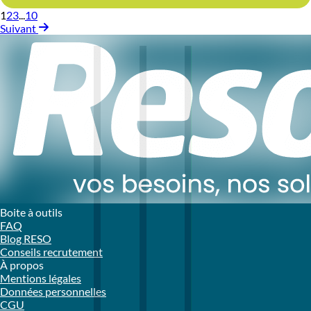
1
2
3
...
10
Suivant
Boite à outils
FAQ
Blog RESO
Conseils recrutement
À propos
Mentions légales
Données personnelles
CGU