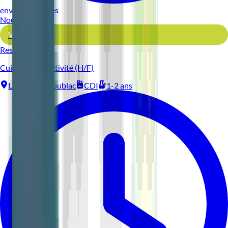
environ 5 heures
Nouveau
Voir l'offre
Reso 44
Cuisinier Collectivité (H/F)
La Baule-Escoublac
CDI
1-2 ans