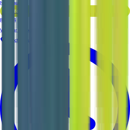
Nouveau
Voir l'offre
Reso 44
Vendeur en boulangerie H/F
Pontchâteau
CDI
1-2 ans