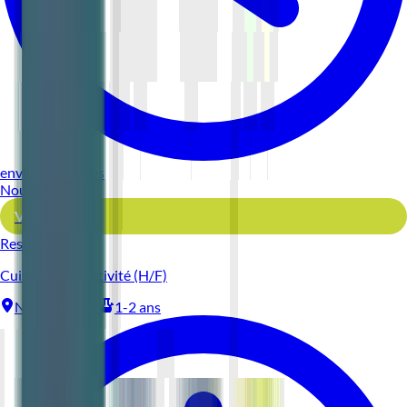
environ 5 heures
Nouveau
Voir l'offre
Reso 44
Cuisinier Collectivité (H/F)
Nantes
CDI
1-2 ans