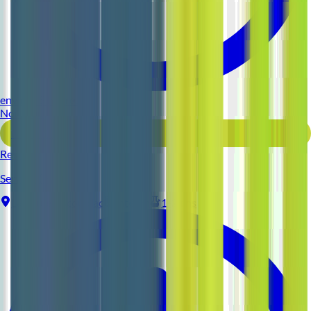
environ 5 heures
Nouveau
Voir l'offre
Reso 44
Serveur (H/F)
La Baule-Escoublac
Intérim
1-2 ans