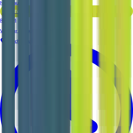
Nouveau
Voir l'offre
Reso 44
Vendeur en boulangerie H/F
Pontchâteau
CDI
1-2 ans