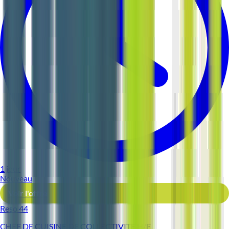
1 jour
Nouveau
Voir l'offre
Reso 44
CHEF DE CUISINE DE COLLECTIVITE H/F