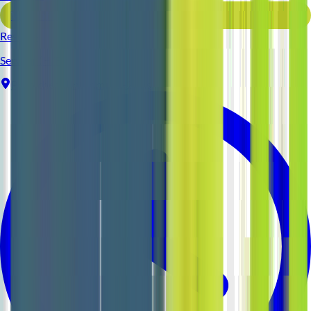
Voir l'offre
Reso 44
Serveur (H/F)
Pornichet
Intérim
1-2 ans