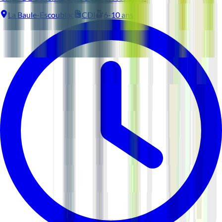
La Baule-Escoublac
CDI
6-10 ans