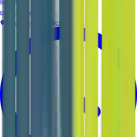
Reso 44
Employé d'étage (H/F)
Vigneux-de-Bretagne
CDI
3-5 ans