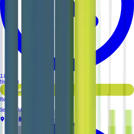
1 jour
Nouveau
Voir l'offre
Reso 44
Serveur (H/F)
Pornic
Intérim
1-2 ans