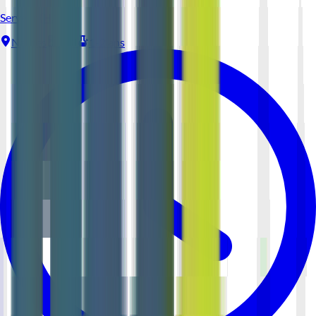
Serveur (H/F)
Nantes
CDI
1-2 ans