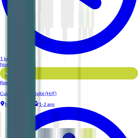
1 jour
Nouveau
Voir l'offre
Reso 44
Cuisinier Collectivité (H/F)
Nantes
CDI
1-2 ans