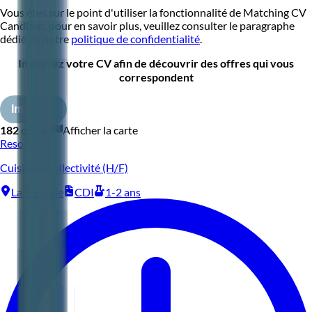
Vous êtes sur le point d'utiliser la fonctionnalité de Matching CV
Candidat, pour en savoir plus, veuillez consulter le paragraphe
dédié de notre
politique de confidentialité
.
Importez votre CV afin de découvrir des offres qui vous
correspondent
Importer
182 offres
Afficher la carte
Reso 44
Cuisinier Collectivité (H/F)
La Turballe
CDI
1-2 ans