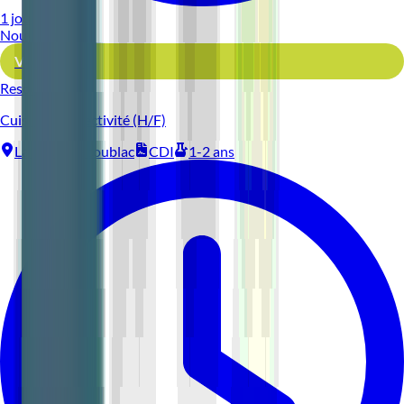
1 jour
Nouveau
Voir l'offre
Reso 44
Cuisinier Collectivité (H/F)
La Baule-Escoublac
CDI
1-2 ans