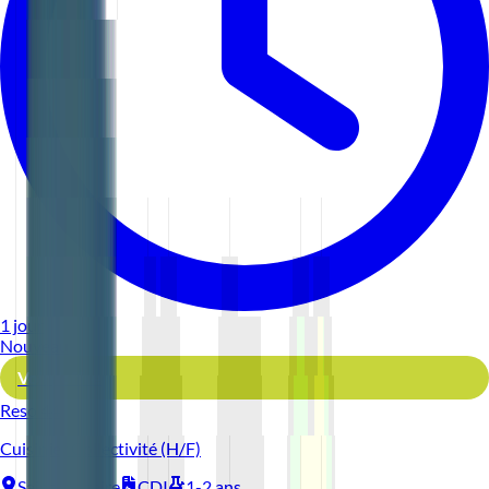
1 jour
Nouveau
Voir l'offre
Reso 44
Cuisinier Collectivité (H/F)
Saint-Nazaire
CDI
1-2 ans