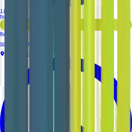
1 jour
Nouveau
Voir l'offre
Reso 44
SERVEUR (H/F)
Nantes
CDI
1-2 ans