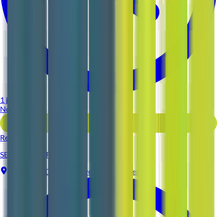
1 jour
Nouveau
Voir l'offre
Reso 44
SERVEUR (H/F)
Nantes
CDI
Tous niveaux d'expérience