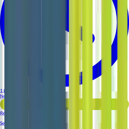
1 jour
Nouveau
Voir l'offre
Reso 44
Serveur (H/F)