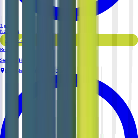
1 jour
Nouveau
Voir l'offre
Reso 44
Serveur (H/F)
Le Croisic
Intérim
1-2 ans