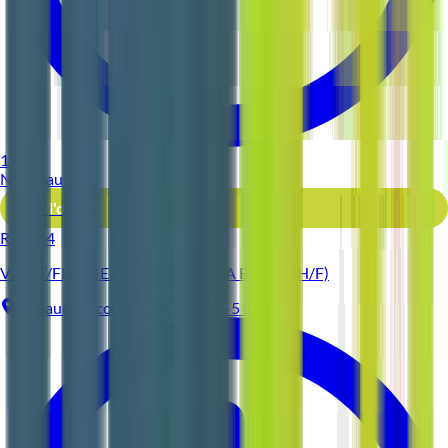
1 jour
Nouveau
Voir l'offre
Reso 44
VALET/FEMME DE CHAMBRE LA BAULE (H/F)
La Baule-Escoublac
CDD
3-5 ans