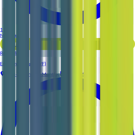
1 jour
Nouveau
Voir l'offre
Reso 44
Employé d'étage (H/F)
Saint-Étienne-de-Montluc
CDI
3-5 ans