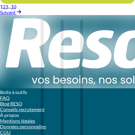
1
2
3
...
10
Suivant
Boite à outils
FAQ
Blog RESO
Conseils recrutement
À propos
Mentions légales
Données personnelles
CGU