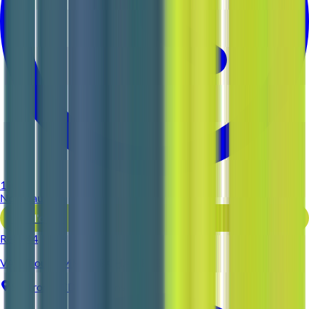
1 jour
Nouveau
Voir l'offre
Reso 44
VALET ou FEMME DE CHAMBRE
Sautron
CDI
3-5 ans