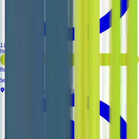
1 jour
Nouveau
Voir l'offre
Reso 44
Serveur (H/F)
La Baule-Escoublac
Intérim
1-2 ans