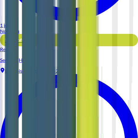
1 jour
Nouveau
Voir l'offre
Reso 44
Serveur (H/F)
Le Croisic
Intérim
1-2 ans