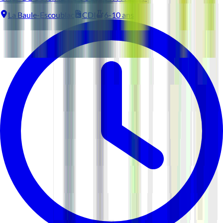
La Baule-Escoublac
CDI
6-10 ans