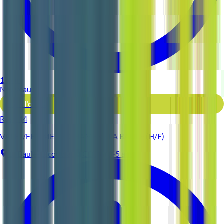
1 jour
Nouveau
Voir l'offre
Reso 44
VALET/FEMME DE CHAMBRE LA BAULE (H/F)
La Baule-Escoublac
CDD
3-5 ans