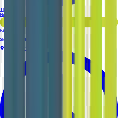
1 jour
Nouveau
Voir l'offre
Reso 44
SERVEUR (H/F)
Nantes
CDI
1-2 ans