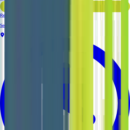
Voir l'offre
Reso 44
Serveur (H/F)
Pornichet
Intérim
1-2 ans