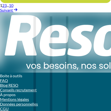
1
2
3
...
10
Suivant
Boite à outils
FAQ
Blog RESO
Conseils recrutement
À propos
Mentions légales
Données personnelles
CGU