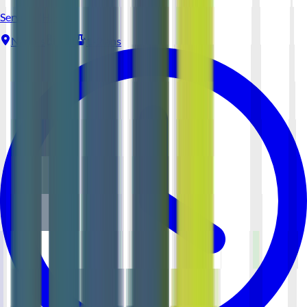
Serveur (H/F)
Nantes
CDI
1-2 ans