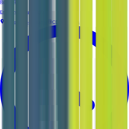
Reso 44
Employé d'étage (H/F)
Vigneux-de-Bretagne
CDI
3-5 ans