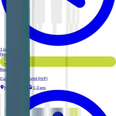
1 jour
Nouveau
Voir l'offre
Reso 44
Cuisinier Collectivité (H/F)
Nantes
CDI
1-2 ans