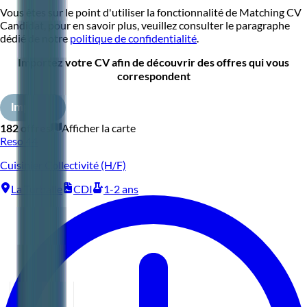
Vous êtes sur le point d'utiliser la fonctionnalité de Matching CV
Candidat, pour en savoir plus, veuillez consulter le paragraphe
dédié de notre
politique de confidentialité
.
Importez votre CV afin de découvrir des offres qui vous
correspondent
Importer
182 offres
Afficher la carte
Reso 44
Cuisinier Collectivité (H/F)
La Turballe
CDI
1-2 ans