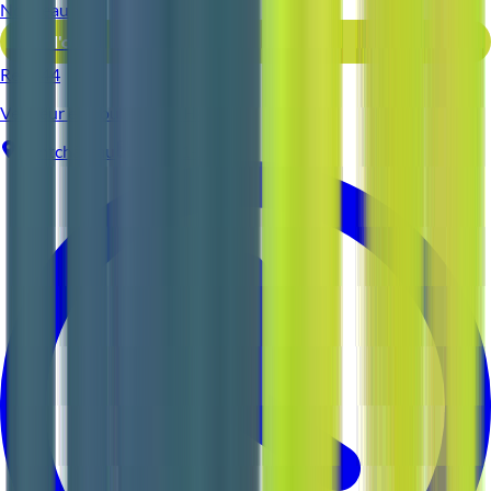
Nouveau
Voir l'offre
Reso 44
Vendeur en boulangerie H/F
Pontchâteau
CDI
1-2 ans