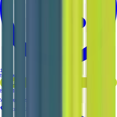
1 jour
Nouveau
Voir l'offre
Reso 44
VALET ou FEMME DE CHAMBRE
Sautron
CDI
3-5 ans