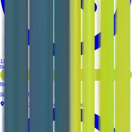
1 jour
Nouveau
Voir l'offre
Reso 44
SERVEUR (H/F)
Nantes
CDI
Tous niveaux d'expérience