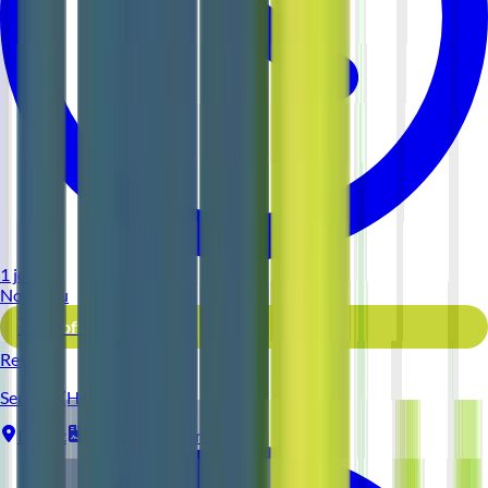
1 jour
Nouveau
Voir l'offre
Reso 44
Serveur (H/F)
Pornic
Intérim
1-2 ans