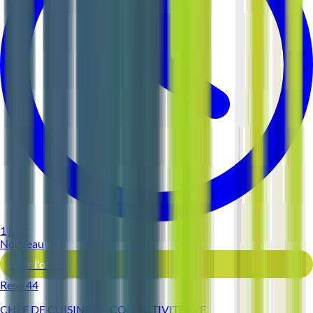
1 jour
Nouveau
Voir l'offre
Reso 44
CHEF DE CUISINE DE COLLECTIVITE H/F