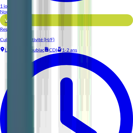
1 jour
Nouveau
Voir l'offre
Reso 44
Cuisinier Collectivité (H/F)
La Baule-Escoublac
CDI
1-2 ans