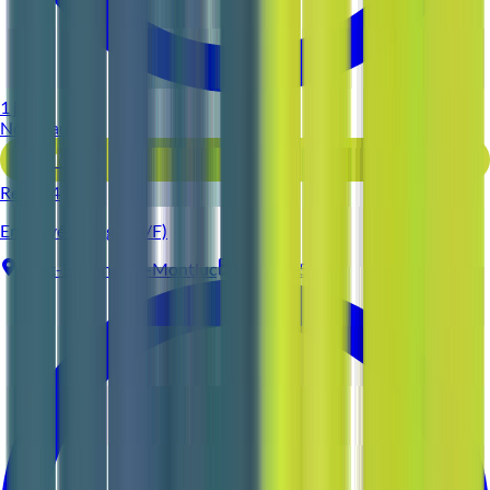
1 jour
Nouveau
Voir l'offre
Reso 44
Employé d'étage (H/F)
Saint-Étienne-de-Montluc
CDI
3-5 ans