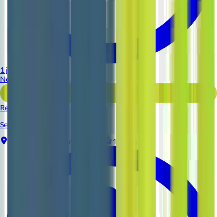
1 jour
Nouveau
Voir l'offre
Reso 44
Serveur (H/F)
La Baule-Escoublac
Intérim
1-2 ans