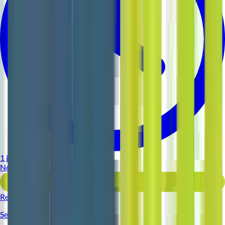
1 jour
Nouveau
Voir l'offre
Reso 44
Serveur (H/F)