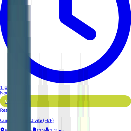
1 jour
Nouveau
Voir l'offre
Reso 44
Cuisinier Collectivité (H/F)
Saint-Nazaire
CDI
1-2 ans